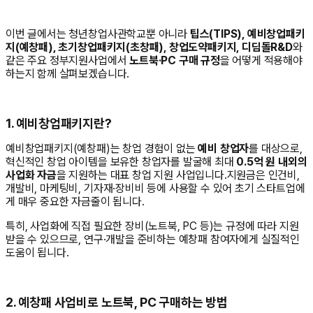
이번 글에서는 청년창업사관학교뿐 아니라
팁스(TIPS), 예비창업패키
지(예창패), 초기창업패키지(초창패), 창업도약패키지, 디딤돌R&D
와
같은 주요 정부지원사업에서
노트북·PC 구매 규정
을 어떻게 적용해야
하는지 함께 살펴보겠습니다.
1. 예비창업패키지란?
예비창업패키지(예창패)는 창업 경험이 없는
예비 창업자
를 대상으로,
혁신적인 창업 아이템을 보유한 창업자를 발굴해 최대
0.5억 원 내외의
사업화 자금
을 지원하는 대표 창업 지원 사업입니다.지원금은 인건비,
개발비, 마케팅비, 기자재·장비비 등에 사용할 수 있어 초기 스타트업에
게 매우 중요한 자금줄이 됩니다.
특히, 사업화에 직접 필요한 장비(노트북, PC 등)는 규정에 따라 지원
받을 수 있으므로, 연구·개발을 준비하는 예창패 참여자에게 실질적인
도움이 됩니다.
2. 예창패 사업비로 노트북, PC 구매하는 방법