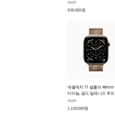
(M/L) MEVA4KH/A
Apple
639,000원
애플워치 11 셀룰러 46mm
티타늄, 골드 밀레니즈 루프 (
MFD84KH/A
Apple
1,139,000원