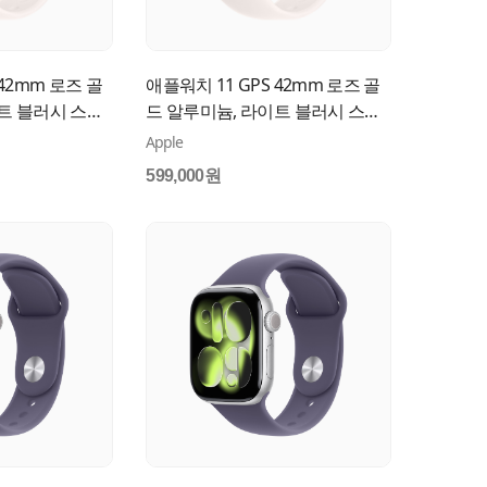
 42mm 로즈 골
애플워치 11 GPS 42mm 로즈 골
트 블러시 스포
드 알루미늄, 라이트 블러시 스포
U44KH/A
츠 밴드 (S/M) MEU04KH/A
Apple
599,000원