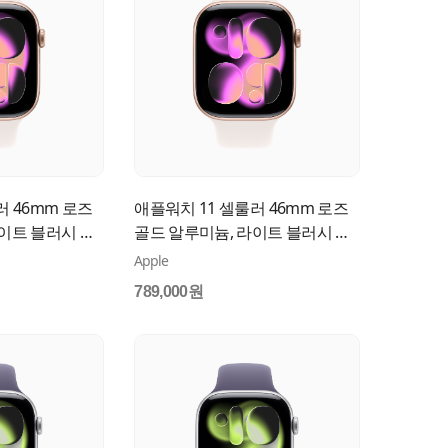
러 46mm 로즈
애플워치 11 셀룰러 46mm 로즈
이트 블러시 스
골드 알루미늄, 라이트 블러시 스
FCJ4KH/A
포츠 밴드 (S/M) MFCG4KH/A
Apple
789,000원