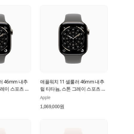
러 46mm 내추
애플워치 11 셀룰러 46mm 내추
그레이 스포츠 밴
럴 티타늄, 스톤 그레이 스포츠 밴
H/A
드 (S/M) MFCW4KH/A
Apple
1,069,000원