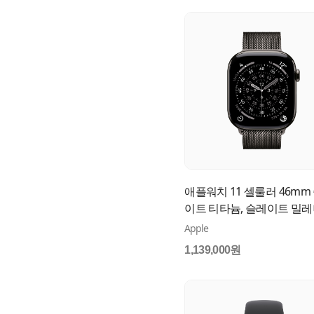
애플워치 11 셀룰러 46mm
이트 티타늄, 슬레이트 밀
루프 (M/L) MFD44KH/A
Apple
1,139,000원