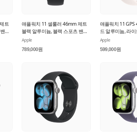
 제트
애플워치 11 셀룰러 46mm 제트
애플워치 11 GPS
 밴드
블랙 알루미늄, 블랙 스포츠 밴드
드 알루미늄, 라이
(S/M) MFC24KH/A
츠 밴드 (M/L) ME
Apple
Apple
789,000원
599,000원