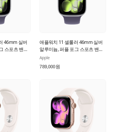
러 46mm 실버
애플워치 11 셀룰러 46mm 실버
그 스포츠 밴드
알루미늄, 퍼플 포그 스포츠 밴드
A
(S/M) MFCP4KH/A
Apple
789,000원