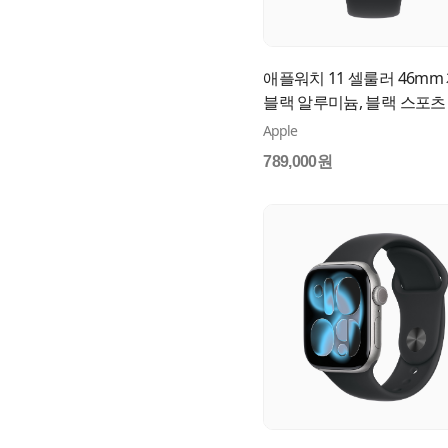
애플워치 11 셀룰러 46mm
블랙 알루미늄, 블랙 스포츠
(M/L) MFC44KH/A
Apple
789,000원