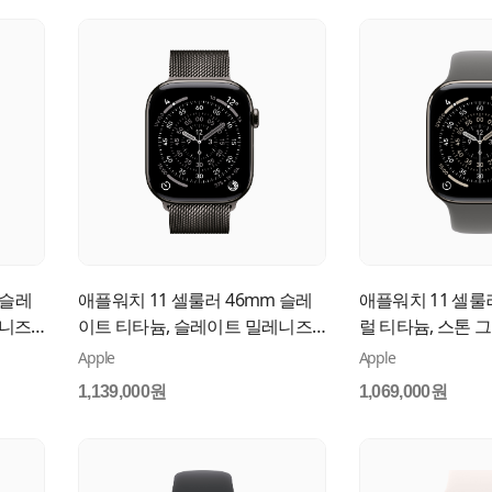
 슬레
애플워치 11 셀룰러 46mm 슬레
애플워치 11 셀룰
레니즈
이트 티타늄, 슬레이트 밀레니즈
럴 티타늄, 스톤 
루프 (S/M) MFD34KH/A
드 (M/L) MFCX4K
Apple
Apple
1,139,000원
1,069,000원