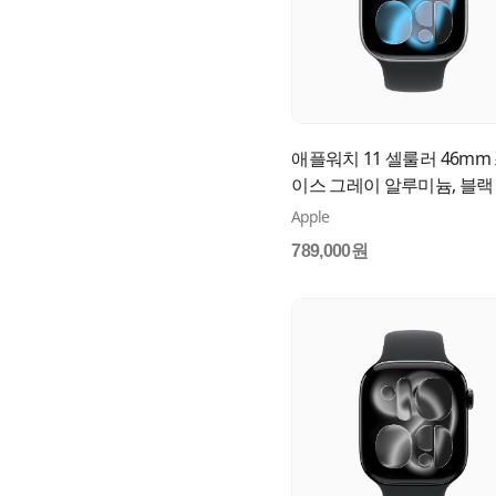
애플워치 11 셀룰러 46mm
이스 그레이 알루미늄, 블랙
츠 밴드 (M/L) MFCA4KH/A
Apple
789,000원