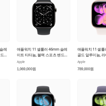
 슬레
애플워치 11 셀룰러 46mm 슬레
애플워치 11 셀룰
밴드
이트 티타늄, 블랙 스포츠 밴드
골드 알루미늄, 라
(S/M) MFD14KH/A
포츠 밴드 (M/L) M
Apple
Apple
1,069,000원
789,000원