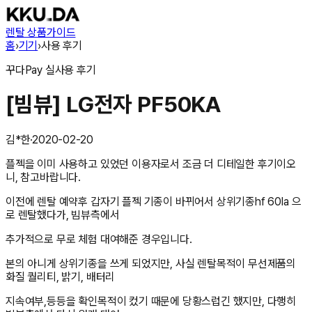
렌탈 상품
가이드
홈
›
기기
›
사용 후기
꾸다Pay
실사용 후기
[빔뷰] LG전자 PF50KA
김*한
·
2020-02-20
플젝을 이미 사용하고 있었던 이용자로서 조금 더 디테일한 후기이오
니, 참고바랍니다.
이전에 렌탈 예약후 갑자기 플젝 기종이 바뀌어서 상위기종hf 60la 으
로 렌탈했다가, 빔뷰측에서
추가적으로 무로 체험 대여해준 경우입니다.
본의 아니게 상위기종을 쓰게 되었지만, 사실 렌탈목적이 무선제품의
화질 퀄리티, 밝기, 배터리
지속여부,등등을 확인목적이 컸기 때문에 당황스럽긴 했지만, 다행히