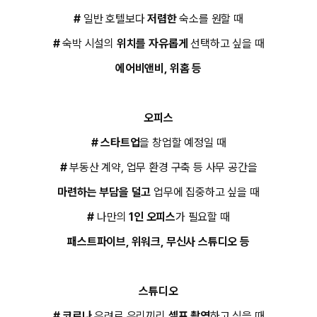
#
일반 호텔보다
저렴한
숙소를 원할 때
#
숙박 시설의
위치를 자유롭게
선택하고 싶을 때
에어비앤비, 위홈 등
오피스
#
스타트업
을 창업할 예정일 때
#
부동산 계약, 업무 환경 구축 등 사무 공간을
마련하는 부담을 덜고
업무에 집중하고 싶을 때
#
나만의
1인 오피스
가 필요할 때
패스트파이브, 위워크, 무신사 스튜디오 등
스튜디오
#
코로나
우려로 우리끼리
셀프 촬영
하고 싶을 때