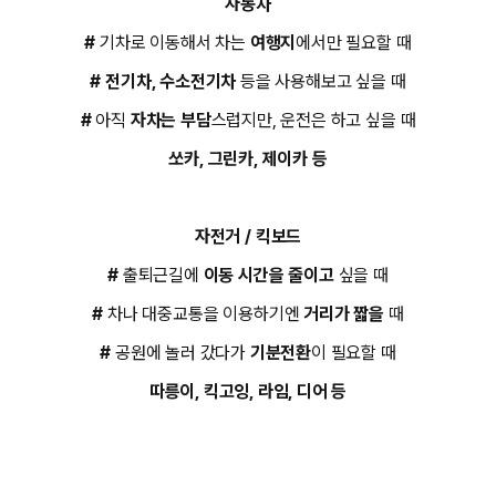
자동차
#
​ 기차로 이동해서 차는
여행지
에서만 필요할 때
#
전기차, 수소전기차
등을 사용해보고 싶을 때
#
아직
자차는 부담
스럽지만, 운전은 하고 싶을 때
쏘카, 그린카, 제이카 등
자전거 / 킥보드
#
출퇴근길에
이동 시간을 줄이고
싶을 때
#
차나 대중교통을 이용하기엔
거리가 짧을
때
#
공원에 놀러 갔다가
기분전환
이 필요할 때
따릉이, 킥고잉, 라임, 디어 등