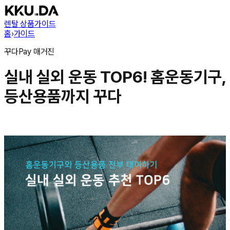
렌탈 상품
가이드
홈
›
가이드
꾸다Pay
매거진
실내 실외 운동 TOP6! 홈운동기구,
등산용품까지 꾸다