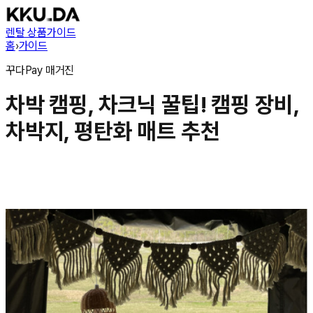
렌탈 상품
가이드
홈
›
가이드
꾸다Pay
매거진
차박 캠핑, 차크닉 꿀팁! 캠핑 장비,
차박지, 평탄화 매트 추천