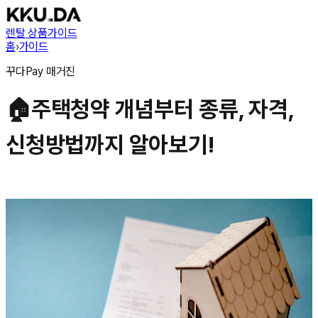
렌탈 상품
가이드
홈
›
가이드
꾸다Pay
매거진
🏠주택청약 개념부터 종류, 자격,
신청방법까지 알아보기!