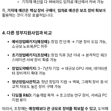
기자재 예산을 다 써버려도 임차료 예산에서 커버 가능
즉,
기자재 예산은 핵심 장비 구매
에,
임차료 예산은 보조 장비 확보
에
활용하는 것이 가장 효율적입니다.
4. 다른 정부지원사업과 비교
예비창업패키지(예창패):
창업 전 단계 → 기본 장비 도입 가능,
소규모 노트북/PC 위주
초기창업패키지(초창패):
창업 직후 3년 이내 → 본격적인 워크
스테이션·서버 장비 확충 가능
창업도약패키지:
3~7년차 기업 → 대규모 GPU 서버, 데이터센
터 장비까지 확대 가능
청년창업사관학교:
청년 창업자 지원 → 맥북, 그래픽 장비 등 비
교적 자유도 높은 장비 구매 가능
디딤돌 R&D:
기술개발 목적 → 초고성능 연구 장비, 서버급 PC
지원 용이
따라서, 초창패는
예창패보다 큰 규모로 장비를 확보할 수 있고
, 도약패