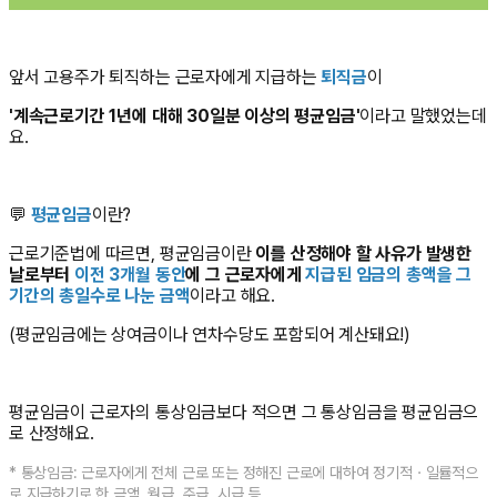
앞서 고용주가 퇴직하는 근로자에게 지급하는
퇴직금
이
'계속근로기간 1년에 대해 30일분 이상의 평균임금'
이라고 말했었는데
요.
💬
평균임금
이란?
근로기준법에 따르면, 평균임금이란
이를 산정해야 할 사유가 발생한
날로부터
이전 3개월 동안
에 그 근로자에게
지급된 임금의 총액을 그
기간의 총일수로 나눈 금액
이라고 해요.
(평균임금에는 상여금이나 연차수당도 포함되어 계산돼요!)
평균임금이 근로자의 통상임금보다 적으면 그 통상임금을 평균임금으
로 산정해요.
* 통상임금: 근로자에게 전체 근로 또는 정해진 근로에 대하여 정기적ㆍ일률적으
로 지급하기로 한 금액. 월급, 주급, 시급 등