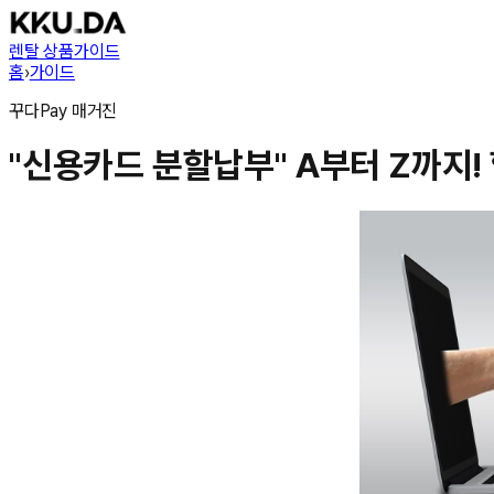
렌탈 상품
가이드
홈
›
가이드
꾸다Pay
매거진
"신용카드 분할납부" A부터 Z까지!