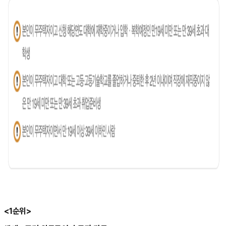
<1순위>