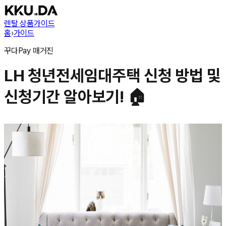
렌탈 상품
가이드
홈
›
가이드
꾸다Pay
매거진
LH 청년전세임대주택 신청 방법 및
신청기간 알아보기! 🏠