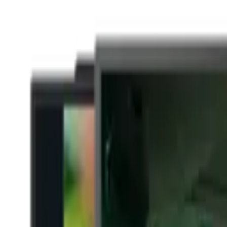
렌탈 상품
가이드
홈
›
렌탈 상품
벤큐
[BenQ(벤큐)] 오피스용 플리커프리
B2B_벤큐