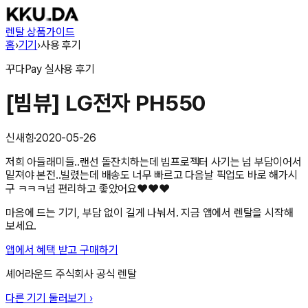
렌탈 상품
가이드
홈
›
기기
›
사용 후기
꾸다Pay
실사용 후기
[빔뷰] LG전자 PH550
신새힘
·
2020-05-26
저희 아들래미들..랜선 돌잔치하는데 빔프로젝터 사기는 넘 부담이어서
밑져야 본전..빌렸는데 배송도 너무 빠르고 다음날 픽업도 바로 해가시
구 ㅋㅋㅋ넘 편리하고 좋았어요❤️❤️❤️
마음에 드는 기기, 부담 없이 길게 나눠서. 지금 앱에서 렌탈을 시작해
보세요.
앱에서 혜택 받고 구매하기
셰어라운드 주식회사
공식 렌탈
다른 기기 둘러보기 ›