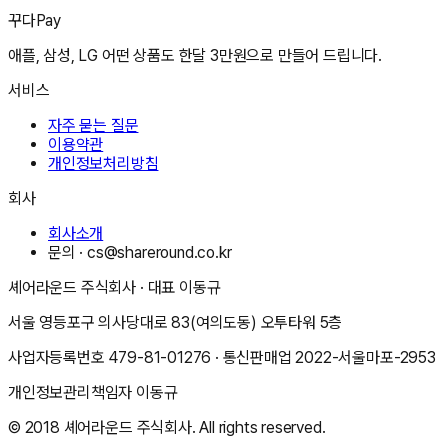
꾸다Pay
애플, 삼성, LG 어떤 상품도 한달 3만원으로 만들어 드립니다.
서비스
자주 묻는 질문
이용약관
개인정보처리방침
회사
회사소개
문의 ·
cs@shareround.co.kr
셰어라운드 주식회사
· 대표
이동규
서울 영등포구 의사당대로 83(여의도동) 오투타워 5층
사업자등록번호
479-81-01276
· 통신판매업
2022-서울마포-2953
개인정보관리책임자
이동규
© 2018
셰어라운드 주식회사
. All rights reserved.