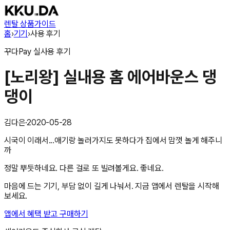
렌탈 상품
가이드
홈
›
기기
›
사용 후기
꾸다Pay
실사용 후기
[노리왕] 실내용 홈 에어바운스 댕
댕이
김다은
·
2020-05-28
시국이 이래서...애기랑 놀러가지도 못하다가 집에서 맘껏 놀게 해주니
까
정말 뿌듯하네요. 다른 걸로 또 빌려볼게요. 좋네요.
마음에 드는 기기, 부담 없이 길게 나눠서. 지금 앱에서 렌탈을 시작해
보세요.
앱에서 혜택 받고 구매하기