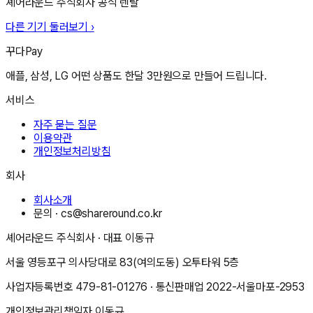
셰어라운드 주식회사
공식 렌탈
다른 기기 둘러보기 ›
꾸다Pay
애플, 삼성, LG 어떤 상품도 한달 3만원으로 만들어 드립니다.
서비스
자주 묻는 질문
이용약관
개인정보처리방침
회사
회사소개
문의 ·
cs@shareround.co.kr
셰어라운드 주식회사
· 대표
이동규
서울 영등포구 의사당대로 83(여의도동) 오투타워 5층
사업자등록번호
479-81-01276
· 통신판매업
2022-서울마포-2953
개인정보관리책임자
이동규