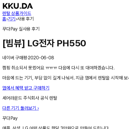
렌탈 상품
가이드
홈
›
기기
›
사용 후기
꾸다Pay
실사용 후기
[빔뷰] LG전자 PH550
네이버 구매평
·
2020-06-08
캠핑 취소되서 못썼어요 ㅠㅠㅠ 다음에 다시 또 대여하겠습니다.
마음에 드는 기기, 부담 없이 길게 나눠서. 지금 앱에서 렌탈을 시작해 보
앱에서 혜택 받고 구매하기
셰어라운드 주식회사
공식 렌탈
다른 기기 둘러보기 ›
꾸다Pay
애플, 삼성, LG 어떤 상품도 한달 3만원으로 만들어 드립니다.