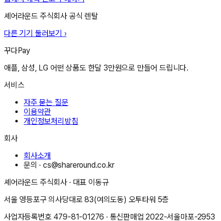
셰어라운드 주식회사
공식 렌탈
다른 기기 둘러보기 ›
꾸다Pay
애플, 삼성, LG 어떤 상품도 한달 3만원으로 만들어 드립니다.
서비스
자주 묻는 질문
이용약관
개인정보처리방침
회사
회사소개
문의 ·
cs@shareround.co.kr
셰어라운드 주식회사
· 대표
이동규
서울 영등포구 의사당대로 83(여의도동) 오투타워 5층
사업자등록번호
479-81-01276
· 통신판매업
2022-서울마포-2953