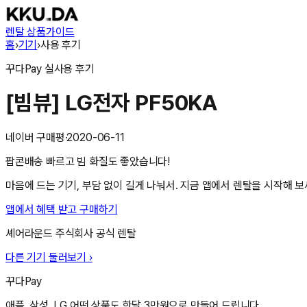
렌탈 상품
가이드
홈
›
기기
›
사용 후기
꾸다Pay
실사용 후기
[빔뷰] LG전자 PF50KA
네이버 구매평
·
2020-06-11
팝콘배송 빠르고 빔 화질도 좋았습니다!
마음에 드는 기기, 부담 없이 길게 나눠서. 지금 앱에서 렌탈을 시작해 보
앱에서 혜택 받고 구매하기
셰어라운드 주식회사
공식 렌탈
다른 기기 둘러보기 ›
꾸다Pay
애플, 삼성, LG 어떤 상품도 한달 3만원으로 만들어 드립니다.