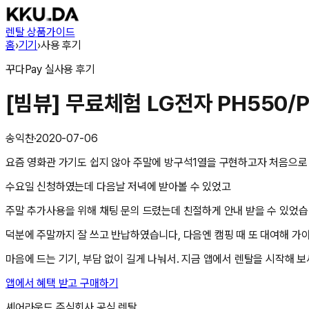
렌탈 상품
가이드
홈
›
기기
›
사용 후기
꾸다Pay
실사용 후기
[빔뷰] 무료체험 LG전자 PH550/
송익찬
·
2020-07-06
요즘 영화관 가기도 쉽지 않아 주말에 방구석1열을 구현하고자 처음으로 
수요일 신청하였는데 다음날 저녁에 받아볼 수 있었고
주말 추가사용을 위해 채팅 문의 드렸는데 친절하게 안내 받을 수 있었습
덕분에 주말까지 잘 쓰고 반납하였습니다, 다음엔 캠핑 때 또 대여해 가
마음에 드는 기기, 부담 없이 길게 나눠서. 지금 앱에서 렌탈을 시작해 보
앱에서 혜택 받고 구매하기
셰어라운드 주식회사
공식 렌탈