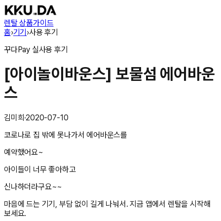
렌탈 상품
가이드
홈
›
기기
›
사용 후기
꾸다Pay
실사용 후기
[아이놀이바운스] 보물섬 에어바운
스
김미희
·
2020-07-10
코로나로 집 밖에 못나가서 에어바운스를
예약했어요~
아이들이 너무 좋아하고
신나하더라구요~~
마음에 드는 기기, 부담 없이 길게 나눠서. 지금 앱에서 렌탈을 시작해
보세요.