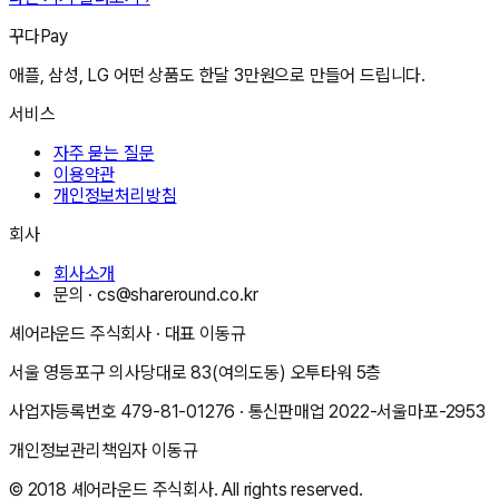
꾸다Pay
애플, 삼성, LG 어떤 상품도 한달 3만원으로 만들어 드립니다.
서비스
자주 묻는 질문
이용약관
개인정보처리방침
회사
회사소개
문의 ·
cs@shareround.co.kr
셰어라운드 주식회사
· 대표
이동규
서울 영등포구 의사당대로 83(여의도동) 오투타워 5층
사업자등록번호
479-81-01276
· 통신판매업
2022-서울마포-2953
개인정보관리책임자
이동규
© 2018
셰어라운드 주식회사
. All rights reserved.