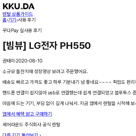
렌탈 상품
가이드
홈
›
기기
›
사용 후기
꾸다Pay
실사용 후기
[빔뷰] LG전자 PH550
권태미
·
2020-08-10
소규모 돌잔치때 성장영상 보려고 주문했어요.
배송도 빠르고 가격도 좋고 하루 기분내기 넘 좋네요~~~~ 픽업도 편
핸드폰 연결이 쉽지않아 usb로 연결했는데 쉽게 연결되었고 블루투스 
마음에 드는 기기, 부담 없이 길게 나눠서. 지금 앱에서 렌탈을 시작해 보
앱에서 혜택 받고 구매하기
셰어라운드 주식회사
공식 렌탈
다른 기기 둘러보기 ›