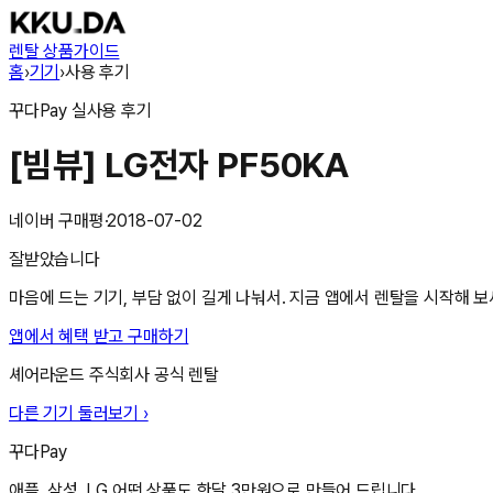
렌탈 상품
가이드
홈
›
기기
›
사용 후기
꾸다Pay
실사용 후기
[빔뷰] LG전자 PF50KA
네이버 구매평
·
2018-07-02
잘받았습니다
마음에 드는 기기, 부담 없이 길게 나눠서. 지금 앱에서 렌탈을 시작해 보
앱에서 혜택 받고 구매하기
셰어라운드 주식회사
공식 렌탈
다른 기기 둘러보기 ›
꾸다Pay
애플, 삼성, LG 어떤 상품도 한달 3만원으로 만들어 드립니다.