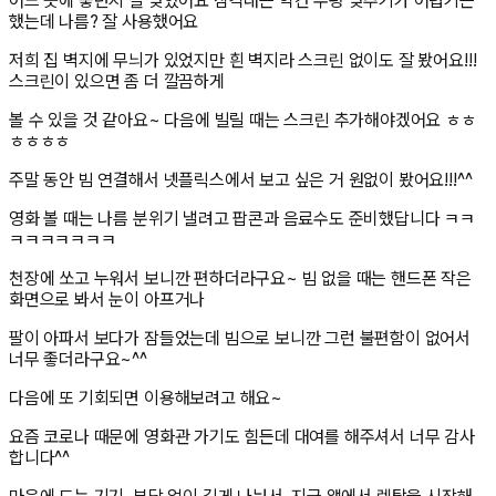
어느 곳에 놓던지 잘 맞았어요 삼각대는 약간 수평 맞추기가 어렵기는
했는데 나름? 잘 사용했어요
저희 집 벽지에 무늬가 있었지만 흰 벽지라 스크린 없이도 잘 봤어요!!!
스크린이 있으면 좀 더 깔끔하게
볼 수 있을 것 같아요~ 다음에 빌릴 때는 스크린 추가해야겠어요 ㅎㅎ
ㅎㅎㅎㅎ
주말 동안 빔 연결해서 넷플릭스에서 보고 싶은 거 원없이 봤어요!!!^^
영화 볼 때는 나름 분위기 낼려고 팝콘과 음료수도 준비했답니다 ㅋㅋ
ㅋㅋㅋㅋㅋㅋㅋ
천장에 쏘고 누워서 보니깐 편하더라구요~ 빔 없을 때는 핸드폰 작은
화면으로 봐서 눈이 아프거나
팔이 아파서 보다가 잠들었는데 빔으로 보니깐 그런 불편함이 없어서
너무 좋더라구요~^^
다음에 또 기회되면 이용해보려고 해요~
요즘 코로나 때문에 영화관 가기도 힘든데 대여를 해주셔서 너무 감사
합니다^^