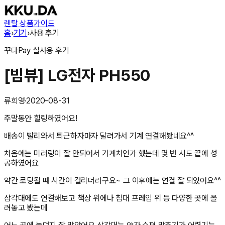
렌탈 상품
가이드
홈
›
기기
›
사용 후기
꾸다Pay
실사용 후기
[빔뷰] LG전자 PH550
류희영
·
2020-08-31
주말동안 힐링하였어요!
배송이 빨리와서 퇴근하자마자 달려가서 기계 연결해봤네요^^
처음에는 미러링이 잘 안되어서 기계치인가 했는데 몇 번 시도 끝에 성
공하였어요
약간 로딩될 때 시간이 걸리더라구요~ 그 이후에는 연결 잘 되었어요^^
삼각대에도 연결해보고 책상 위에나 침대 프레임 위 등 다양한 곳에 올
려놓고 봤는데