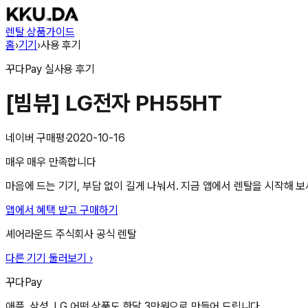
렌탈 상품
가이드
홈
›
기기
›
사용 후기
꾸다Pay
실사용 후기
[빔뷰] LG전자 PH55HT
네이버 구매평
·
2020-10-16
매우 매우 만족합니다
마음에 드는 기기, 부담 없이 길게 나눠서. 지금 앱에서 렌탈을 시작해 보
앱에서 혜택 받고 구매하기
셰어라운드 주식회사
공식 렌탈
다른 기기 둘러보기 ›
꾸다Pay
애플, 삼성, LG 어떤 상품도 한달 3만원으로 만들어 드립니다.