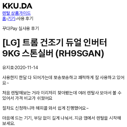
렌탈 상품
가이드
홈
›
기기
›
사용 후기
꾸다Pay
실사용 후기
[LG] 트롬 건조기 듀얼 인버터
9KG 스톤실버 (RH9SGAN)
유지호
·
2020-11-14
사용한지 한달 다 되어가는데 뽀송뽀송하고 쾌적하게 잘 사용하고 있어
요~
처음 렌탈해보는 거라 이리저리 찾아봤는데 여러 렌탈사 모아서 볼 수
있어서 가격 비교가 쉬웠어요
절차도 신청하니까 해피콜 와서 쉽게 진행했어요~
마음에 드는 기기, 부담 없이 길게 나눠서. 지금 앱에서 렌탈을 시작해
보세요.