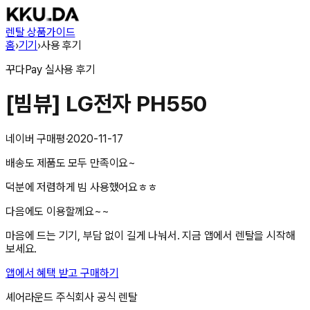
렌탈 상품
가이드
홈
›
기기
›
사용 후기
꾸다Pay
실사용 후기
[빔뷰] LG전자 PH550
네이버 구매평
·
2020-11-17
배송도 제품도 모두 만족이요~
덕분에 저렴하게 빔 사용했어요ㅎㅎ
다음에도 이용할께요~~
마음에 드는 기기, 부담 없이 길게 나눠서. 지금 앱에서 렌탈을 시작해
보세요.
앱에서 혜택 받고 구매하기
셰어라운드 주식회사
공식 렌탈