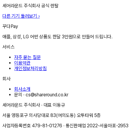
셰어라운드 주식회사
공식 렌탈
다른 기기 둘러보기 ›
꾸다Pay
애플, 삼성, LG 어떤 상품도 한달 3만원으로 만들어 드립니다.
서비스
자주 묻는 질문
이용약관
개인정보처리방침
회사
회사소개
문의 ·
cs@shareround.co.kr
셰어라운드 주식회사
· 대표
이동규
서울 영등포구 의사당대로 83(여의도동) 오투타워 5층
사업자등록번호
479-81-01276
· 통신판매업
2022-서울마포-2953