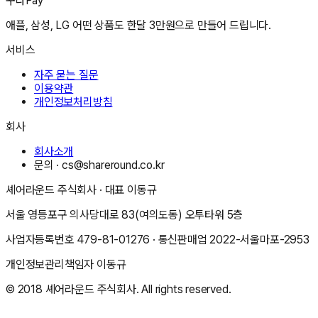
꾸다Pay
애플, 삼성, LG 어떤 상품도 한달 3만원으로 만들어 드립니다.
서비스
자주 묻는 질문
이용약관
개인정보처리방침
회사
회사소개
문의 ·
cs@shareround.co.kr
셰어라운드 주식회사
· 대표
이동규
서울 영등포구 의사당대로 83(여의도동) 오투타워 5층
사업자등록번호
479-81-01276
· 통신판매업
2022-서울마포-2953
개인정보관리책임자
이동규
© 2018
셰어라운드 주식회사
. All rights reserved.