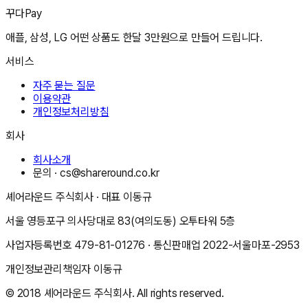
꾸다Pay
애플, 삼성, LG 어떤 상품도 한달 3만원으로 만들어 드립니다.
서비스
자주 묻는 질문
이용약관
개인정보처리방침
회사
회사소개
문의 ·
cs@shareround.co.kr
셰어라운드 주식회사
· 대표
이동규
서울 영등포구 의사당대로 83(여의도동) 오투타워 5층
사업자등록번호
479-81-01276
· 통신판매업
2022-서울마포-2953
개인정보관리책임자
이동규
© 2018
셰어라운드 주식회사
. All rights reserved.