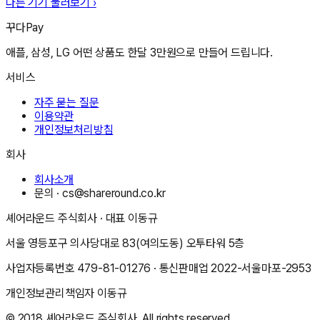
다른 기기 둘러보기 ›
꾸다Pay
애플, 삼성, LG 어떤 상품도 한달 3만원으로 만들어 드립니다.
서비스
자주 묻는 질문
이용약관
개인정보처리방침
회사
회사소개
문의 ·
cs@shareround.co.kr
셰어라운드 주식회사
· 대표
이동규
서울 영등포구 의사당대로 83(여의도동) 오투타워 5층
사업자등록번호
479-81-01276
· 통신판매업
2022-서울마포-2953
개인정보관리책임자
이동규
© 2018
셰어라운드 주식회사
. All rights reserved.