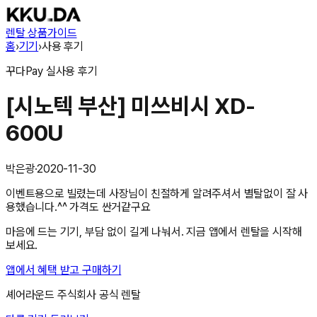
렌탈 상품
가이드
홈
›
기기
›
사용 후기
꾸다Pay
실사용 후기
[시노텍 부산] 미쓰비시 XD-
600U
박은광
·
2020-11-30
이벤트용으로 빌렸는데 사장님이 친절하게 알려주셔서 별탈없이 잘 사
용했습니다.^^ 가격도 싼거같구요
마음에 드는 기기, 부담 없이 길게 나눠서. 지금 앱에서 렌탈을 시작해
보세요.
앱에서 혜택 받고 구매하기
셰어라운드 주식회사
공식 렌탈