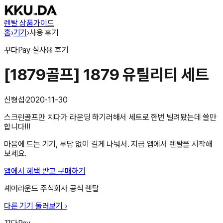
렌탈 상품
가이드
홈
›
기기
›
사용 후기
꾸다Pay
실사용 후기
[1879골프] 1879 유틸리티 세트
신형섭
·
2020-11-30
스크린골프만 치다가 라운딩 하기러해서 세트로 한번 빌려봤는데 쓸만
합니다!!!
마음에 드는 기기, 부담 없이 길게 나눠서. 지금 앱에서 렌탈을 시작해
보세요.
앱에서 혜택 받고 구매하기
셰어라운드 주식회사
공식 렌탈
다른 기기 둘러보기 ›