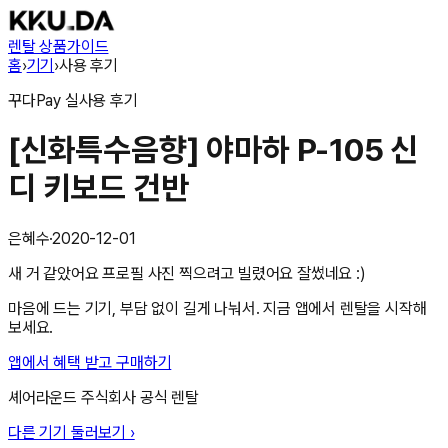
렌탈 상품
가이드
홈
›
기기
›
사용 후기
꾸다Pay
실사용 후기
[신화특수음향] 야마하 P-105 신
디 키보드 건반
은혜수
·
2020-12-01
새 거 같았어요 프로필 사진 찍으려고 빌렸어요 잘썼네요 :)
마음에 드는 기기, 부담 없이 길게 나눠서. 지금 앱에서 렌탈을 시작해
보세요.
앱에서 혜택 받고 구매하기
셰어라운드 주식회사
공식 렌탈
다른 기기 둘러보기 ›