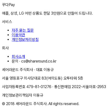
꾸다Pay
애플, 삼성, LG 어떤 상품도 한달 3만원으로 만들어 드립니다.
서비스
자주 묻는 질문
이용약관
개인정보처리방침
회사
회사소개
문의 ·
cs@shareround.co.kr
셰어라운드 주식회사
· 대표
이동규
서울 영등포구 의사당대로 83(여의도동) 오투타워 5층
사업자등록번호
479-81-01276
· 통신판매업
2022-서울마포-2953
개인정보관리책임자
이동규
© 2018
셰어라운드 주식회사
. All rights reserved.