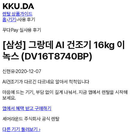
렌탈 상품
가이드
홈
›
기기
›
사용 후기
꾸다Pay
실사용 후기
[삼성] 그랑데 AI 건조기 16kg 이
녹스 (DV16T8740BP)
신현유
·
2020-12-07
AI건조기가 다르긴 다르네요 알아서 척척입니다
마음에 드는 기기, 부담 없이 길게 나눠서. 지금 앱에서 렌탈을 시작해
보세요.
앱에서 혜택 받고 구매하기
셰어라운드 주식회사
공식 렌탈
다른 기기 둘러보기 ›