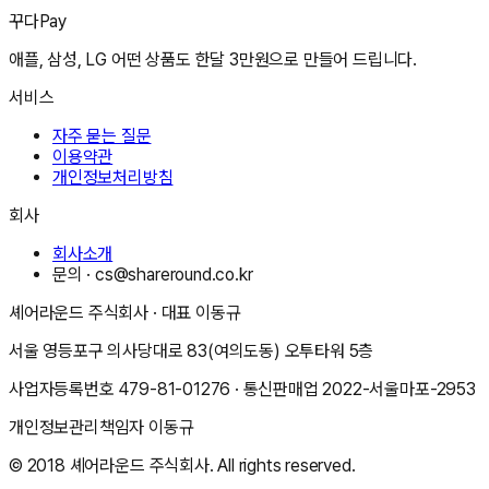
꾸다Pay
애플, 삼성, LG 어떤 상품도 한달 3만원으로 만들어 드립니다.
서비스
자주 묻는 질문
이용약관
개인정보처리방침
회사
회사소개
문의 ·
cs@shareround.co.kr
셰어라운드 주식회사
· 대표
이동규
서울 영등포구 의사당대로 83(여의도동) 오투타워 5층
사업자등록번호
479-81-01276
· 통신판매업
2022-서울마포-2953
개인정보관리책임자
이동규
© 2018
셰어라운드 주식회사
. All rights reserved.