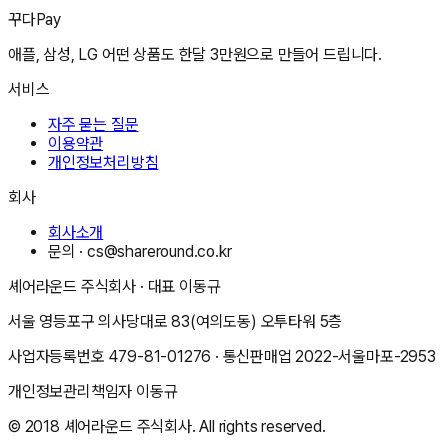
꾸다Pay
애플, 삼성, LG 어떤 상품도 한달 3만원으로 만들어 드립니다.
서비스
자주 묻는 질문
이용약관
개인정보처리방침
회사
회사소개
문의 ·
cs@shareround.co.kr
셰어라운드 주식회사
· 대표
이동규
서울 영등포구 의사당대로 83(여의도동) 오투타워 5층
사업자등록번호
479-81-01276
· 통신판매업
2022-서울마포-2953
개인정보관리책임자
이동규
© 2018
셰어라운드 주식회사
. All rights reserved.