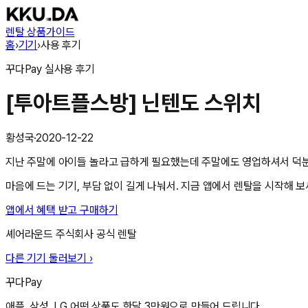
렌탈 상품
가이드
홈
›
기기
›
사용 후기
꾸다Pay
실사용 후기
[투아트플스방] 닌텐도 스위치
황성국
·
2020-12-22
지난 주말에 아이들 놀라고 급하게 필요했는데 주말에도 영업하셔서 덕분
마음에 드는 기기, 부담 없이 길게 나눠서. 지금 앱에서 렌탈을 시작해 보
앱에서 혜택 받고 구매하기
셰어라운드 주식회사
공식 렌탈
다른 기기 둘러보기 ›
꾸다Pay
애플, 삼성, LG 어떤 상품도 한달 3만원으로 만들어 드립니다.