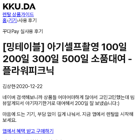
렌탈 상품
가이드
홈
›
기기
›
사용 후기
꾸다Pay
실사용 후기
[밍테이블] 아기셀프촬영 100일
200일 300일 500일 소품대여 -
플라워피크닉
김상현
·
2020-12-22
네이버 검색해보니까 상품들 어마어마하게 많아서 고민고민했는데 빔
뷰알게되서 아기자기한거로 대여해서 200일 잘 보냈습니다:)
마음에 드는 기기, 부담 없이 길게 나눠서. 지금 앱에서 렌탈을 시작해
보세요.
앱에서 혜택 받고 구매하기