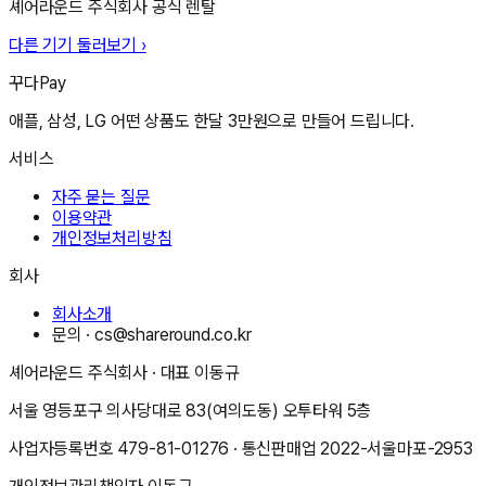
셰어라운드 주식회사
공식 렌탈
다른 기기 둘러보기 ›
꾸다Pay
애플, 삼성, LG 어떤 상품도 한달 3만원으로 만들어 드립니다.
서비스
자주 묻는 질문
이용약관
개인정보처리방침
회사
회사소개
문의 ·
cs@shareround.co.kr
셰어라운드 주식회사
· 대표
이동규
서울 영등포구 의사당대로 83(여의도동) 오투타워 5층
사업자등록번호
479-81-01276
· 통신판매업
2022-서울마포-2953