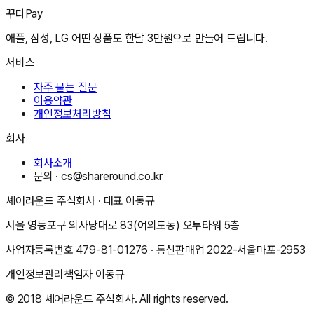
꾸다Pay
애플, 삼성, LG 어떤 상품도 한달 3만원으로 만들어 드립니다.
서비스
자주 묻는 질문
이용약관
개인정보처리방침
회사
회사소개
문의 ·
cs@shareround.co.kr
셰어라운드 주식회사
· 대표
이동규
서울 영등포구 의사당대로 83(여의도동) 오투타워 5층
사업자등록번호
479-81-01276
· 통신판매업
2022-서울마포-2953
개인정보관리책임자
이동규
© 2018
셰어라운드 주식회사
. All rights reserved.