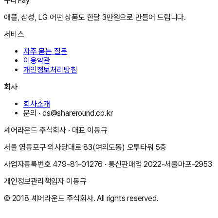
꾸다Pay
애플, 삼성, LG 어떤 상품도 한달 3만원으로 만들어 드립니다.
서비스
자주 묻는 질문
이용약관
개인정보처리방침
회사
회사소개
문의 ·
cs@shareround.co.kr
셰어라운드 주식회사
· 대표
이동규
서울 영등포구 의사당대로 83(여의도동) 오투타워 5층
사업자등록번호
479-81-01276
· 통신판매업
2022-서울마포-2953
개인정보관리책임자
이동규
© 2018
셰어라운드 주식회사
. All rights reserved.