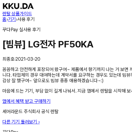
렌탈 상품
가이드
홈
›
기기
›
사용 후기
꾸다Pay
실사용 후기
[빔뷰] LG전자 PF50KA
최종호
·
2021-03-20
꼼꼼하고 안전하게 포장되어 왔구여~ 제품에서 향기까지 나는 거 보면 깨
니다. 타업체의 경우 대여하는데 계약서를 요구하는 경우도 있는데 빔뷰
감상 잘 했구여~ 앞으로도 빔뷰 종종 애용하겠습니다~:)
마음에 드는 기기, 부담 없이 길게 나눠서. 지금 앱에서 렌탈을 시작해 보
앱에서 혜택 받고 구매하기
셰어라운드 주식회사
공식 렌탈
다른 기기 둘러보기 ›