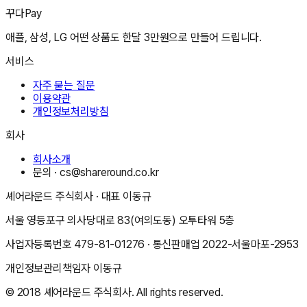
꾸다Pay
애플, 삼성, LG 어떤 상품도 한달 3만원으로 만들어 드립니다.
서비스
자주 묻는 질문
이용약관
개인정보처리방침
회사
회사소개
문의 ·
cs@shareround.co.kr
셰어라운드 주식회사
· 대표
이동규
서울 영등포구 의사당대로 83(여의도동) 오투타워 5층
사업자등록번호
479-81-01276
· 통신판매업
2022-서울마포-2953
개인정보관리책임자
이동규
© 2018
셰어라운드 주식회사
. All rights reserved.