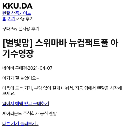
렌탈 상품
가이드
홈
›
기기
›
사용 후기
꾸다Pay
실사용 후기
[별빛맘] 스위마바 뉴컴팩트풀 아
기수영장
네이버 구매평
·
2021-04-07
아기가 잘 놀았어요~
마음에 드는 기기, 부담 없이 길게 나눠서. 지금 앱에서 렌탈을 시작해
보세요.
앱에서 혜택 받고 구매하기
셰어라운드 주식회사
공식 렌탈
다른 기기 둘러보기 ›