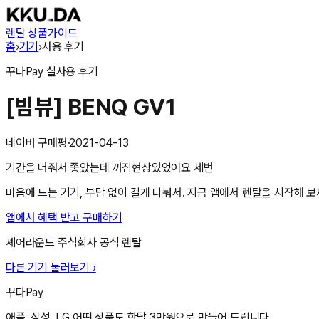
렌탈 상품
가이드
홈
›
기기
›
사용 후기
꾸다Pay
실사용 후기
[빔뷰] BENQ GV1
네이버 구매평
·
2021-04-13
기간을 더줘서 좋았는데 꺼짐현상있었어요 세번
마음에 드는 기기, 부담 없이 길게 나눠서. 지금 앱에서 렌탈을 시작해 보
앱에서 혜택 받고 구매하기
셰어라운드 주식회사
공식 렌탈
다른 기기 둘러보기 ›
꾸다Pay
애플, 삼성, LG 어떤 상품도 한달 3만원으로 만들어 드립니다.