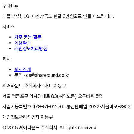
꾸다Pay
애플, 삼성, LG 어떤 상품도 한달 3만원으로 만들어 드립니다.
서비스
자주 묻는 질문
이용약관
개인정보처리방침
회사
회사소개
문의 ·
cs@shareround.co.kr
셰어라운드 주식회사
· 대표
이동규
서울 영등포구 의사당대로 83(여의도동) 오투타워 5층
사업자등록번호
479-81-01276
· 통신판매업
2022-서울마포-2953
개인정보관리책임자
이동규
© 2018
셰어라운드 주식회사
. All rights reserved.