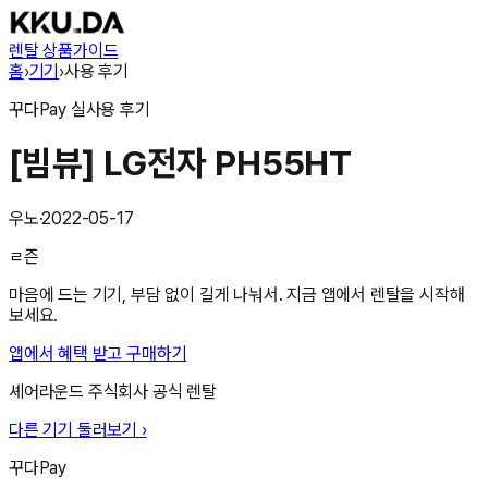
렌탈 상품
가이드
홈
›
기기
›
사용 후기
꾸다Pay
실사용 후기
[빔뷰] LG전자 PH55HT
우노
·
2022-05-17
ㄹ즌
마음에 드는 기기, 부담 없이 길게 나눠서. 지금 앱에서 렌탈을 시작해
보세요.
앱에서 혜택 받고 구매하기
셰어라운드 주식회사
공식 렌탈
다른 기기 둘러보기 ›
꾸다Pay