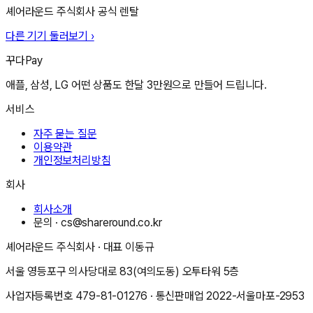
셰어라운드 주식회사
공식 렌탈
다른 기기 둘러보기 ›
꾸다Pay
애플, 삼성, LG 어떤 상품도 한달 3만원으로 만들어 드립니다.
서비스
자주 묻는 질문
이용약관
개인정보처리방침
회사
회사소개
문의 ·
cs@shareround.co.kr
셰어라운드 주식회사
· 대표
이동규
서울 영등포구 의사당대로 83(여의도동) 오투타워 5층
사업자등록번호
479-81-01276
· 통신판매업
2022-서울마포-2953