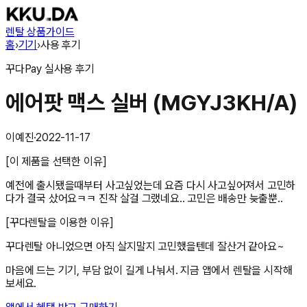
렌탈 상품
가이드
홈
›
기기
›
사용 후기
꾸다Pay
실사용 후기
에어팟 맥스 실버 (MGYJ3KH/A)
이예진
·
2022-11-17
[이 제품을 선택한 이유]
예전에 출시됐을때부터 사고싶었는데 요즘 다시 사고싶어져서 고민하
다가 결국 샀어요ㅋㅋ 진작 살걸 그랬네요.. 고민은 배송만 늦출뿐..
[꾸다렌탈을 이용한 이유]
꾸다렌탈 아니었으면 아직 살지말지 고민했을텐데 잘산거 같아요~
마음에 드는 기기, 부담 없이 길게 나눠서. 지금 앱에서 렌탈을 시작해
보세요.