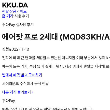
렌탈 상품
가이드
홈
›
기기
›
사용 후기
꾸다Pay
실사용 후기
에어팟 프로 2세대 (MQD83KH/A
김청
·
2022-11-18
전작에 비해 큰 변화를 체감할수 있는건 아니지만 여러 부분에서 많이 바
마음에 드는 기기, 부담 없이 길게 나눠서. 지금 앱에서 렌탈을 시작해 보
앱에서 혜택 받고 구매하기
셰어라운드 주식회사
공식 렌탈
다른 기기 둘러보기 ›
꾸다Pay
애플, 삼성, LG 어떤 상품도 한달 3만원으로 만들어 드립니다.