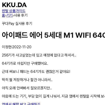
렌탈 상품
가이드
홈
›
기기
›
사용 후기
꾸다Pay
실사용 후기
아이패드 에어 5세대 M1 WIFI 6
이정현
·
2022-11-20
256기가 사고싶었는데 입고 예정에 없다고 하셔서..
64기가로 아쉽지만 구매했어요.
근데 써보니 패드는 64기가도 괜찮은거 같아요!
딱히 뭘 저장하거나 할건 아니라서..
아직 오래 안써봐서 잘모르겠지만..
마음에 드는 기기, 부담 없이 길게 나눠서. 지금 앱에서 렌탈을 시작해 보
앱에서 혜택 받고 구매하기