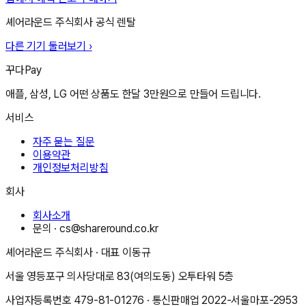
셰어라운드 주식회사
공식 렌탈
다른 기기 둘러보기 ›
꾸다Pay
애플, 삼성, LG 어떤 상품도 한달 3만원으로 만들어 드립니다.
서비스
자주 묻는 질문
이용약관
개인정보처리방침
회사
회사소개
문의 ·
cs@shareround.co.kr
셰어라운드 주식회사
· 대표
이동규
서울 영등포구 의사당대로 83(여의도동) 오투타워 5층
사업자등록번호
479-81-01276
· 통신판매업
2022-서울마포-2953