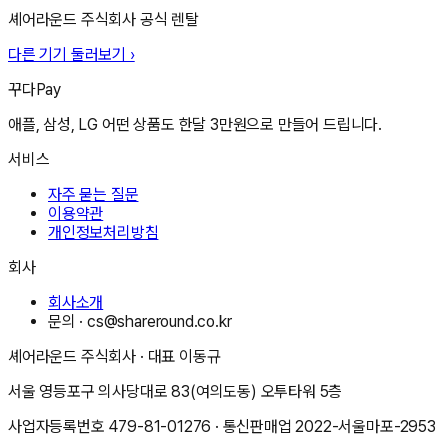
셰어라운드 주식회사
공식 렌탈
다른 기기 둘러보기 ›
꾸다Pay
애플, 삼성, LG 어떤 상품도 한달 3만원으로 만들어 드립니다.
서비스
자주 묻는 질문
이용약관
개인정보처리방침
회사
회사소개
문의 ·
cs@shareround.co.kr
셰어라운드 주식회사
· 대표
이동규
서울 영등포구 의사당대로 83(여의도동) 오투타워 5층
사업자등록번호
479-81-01276
· 통신판매업
2022-서울마포-2953