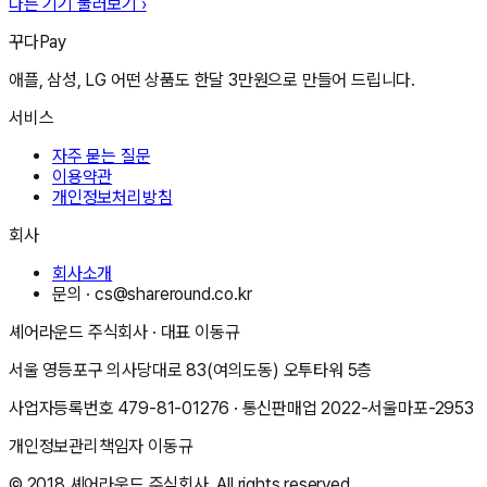
다른 기기 둘러보기 ›
꾸다Pay
애플, 삼성, LG 어떤 상품도 한달 3만원으로 만들어 드립니다.
서비스
자주 묻는 질문
이용약관
개인정보처리방침
회사
회사소개
문의 ·
cs@shareround.co.kr
셰어라운드 주식회사
· 대표
이동규
서울 영등포구 의사당대로 83(여의도동) 오투타워 5층
사업자등록번호
479-81-01276
· 통신판매업
2022-서울마포-2953
개인정보관리책임자
이동규
© 2018
셰어라운드 주식회사
. All rights reserved.