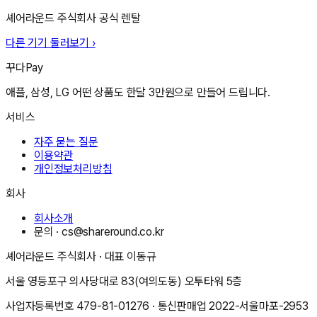
셰어라운드 주식회사
공식 렌탈
다른 기기 둘러보기 ›
꾸다Pay
애플, 삼성, LG 어떤 상품도 한달 3만원으로 만들어 드립니다.
서비스
자주 묻는 질문
이용약관
개인정보처리방침
회사
회사소개
문의 ·
cs@shareround.co.kr
셰어라운드 주식회사
· 대표
이동규
서울 영등포구 의사당대로 83(여의도동) 오투타워 5층
사업자등록번호
479-81-01276
· 통신판매업
2022-서울마포-2953