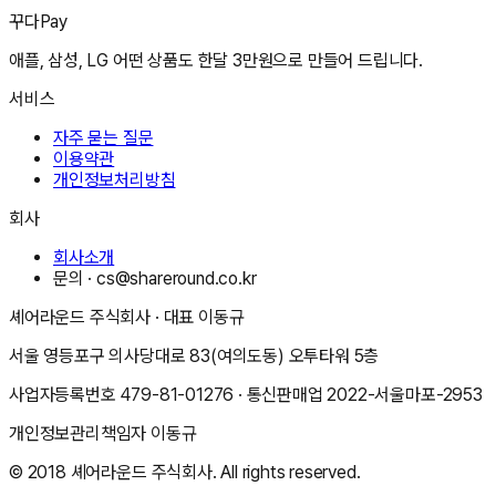
꾸다Pay
애플, 삼성, LG 어떤 상품도 한달 3만원으로 만들어 드립니다.
서비스
자주 묻는 질문
이용약관
개인정보처리방침
회사
회사소개
문의 ·
cs@shareround.co.kr
셰어라운드 주식회사
· 대표
이동규
서울 영등포구 의사당대로 83(여의도동) 오투타워 5층
사업자등록번호
479-81-01276
· 통신판매업
2022-서울마포-2953
개인정보관리책임자
이동규
© 2018
셰어라운드 주식회사
. All rights reserved.