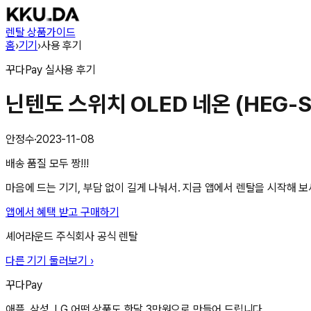
렌탈 상품
가이드
홈
›
기기
›
사용 후기
꾸다Pay
실사용 후기
닌텐도 스위치 OLED 네온 (HEG-S
안정수
·
2023-11-08
배송 품질 모두 짱!!!
마음에 드는 기기, 부담 없이 길게 나눠서. 지금 앱에서 렌탈을 시작해 보
앱에서 혜택 받고 구매하기
셰어라운드 주식회사
공식 렌탈
다른 기기 둘러보기 ›
꾸다Pay
애플, 삼성, LG 어떤 상품도 한달 3만원으로 만들어 드립니다.